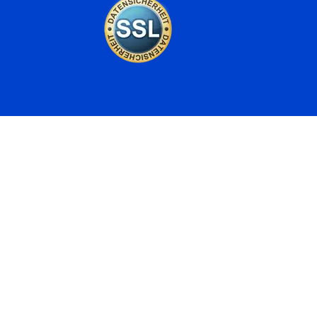
Kontaktieren Sie uns
Email:
contact@poolkonfigurator.at
Adresse:
Thomas Scheider Gasse 9/3
2201 Gerasdorf bei Wien
Telefon :
06706086647
Datenschutzerklärung
Unser Blog
Impressum