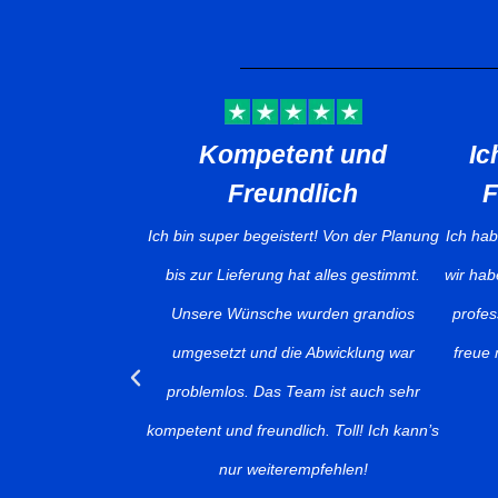
nt und
Ich habe den Pool im
Cl
dlich
Frühjahr bestellt…
ert! Von der Planung
Ich habe den Pool im Frühjahr bestellt und
Clémen
at alles gestimmt.
wir haben ihn jetzt erhalten. Das Team war
und ha
urden grandios
professionell und die Qualität stimmt. Ich
nfig
 Abwicklung war
freue mich schon auf den ersten Sprung
Service
am ist auch sehr
ins Wasser.
im Verg
ch. Toll! Ich kann’s
Günther
unser
mpfehlen!
im