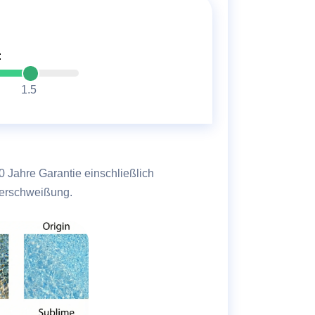
:
1.5
Verschweißung.