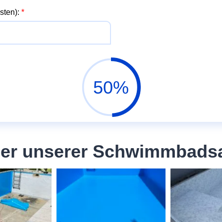
sten):
*
50%
lder unserer Schwimmbads