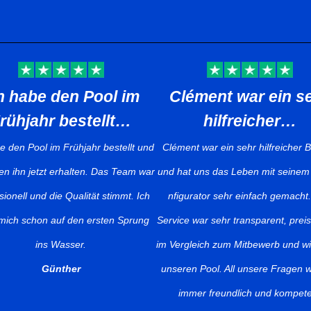
ément war ein sehr
Tolles Tool &
hilfreicher…
kompetente Betreu
t war ein sehr hilfreicher Berater
Das Tool hat unsere Erwartun
t uns das Leben mit seinem Poolko
übertroffen. Die Betreuung währe
urator sehr einfach gemacht. Das
gesamten Prozesses war super
 war sehr transparent, preisgünstig
wurden jegliche Fragen schnell
leich zum Mitbewerb und wir lieben
kompetent beantwortet und wir 
en Pool. All unsere Fragen wurden
vollstens zufrieden mit dem Erge
mer freundlich und kompetent
Elisabeth